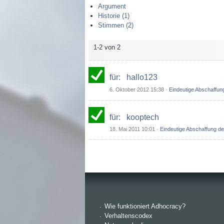
Argument
Historie (1)
Stimmen (2)
1-2 von 2
für
:
hallo123
6. Oktober 2012 15:38
·
Eindeutige Abschaffung
für
:
kooptech
18. Mai 2011 10:01
·
Eindeutige Abschaffung der
Wie funktioniert Adhocracy?
Verhaltenscodex